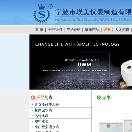
首 页
|
关于我们
|
产品介绍
|
最新产品
|
证书
|
人才招聘
•
STS预付费水表
•
超声波水表
•
远传水表
•
塑料水表
•
小口径多流水表