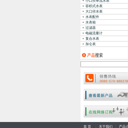
•
小口径单流水表
•
容积式水表
•
大口径水表
•
水表配件
•
水表箱
•
过滤器
•
电磁流量计
•
复合水表
•
加仑表
首 页
关于我们
产品