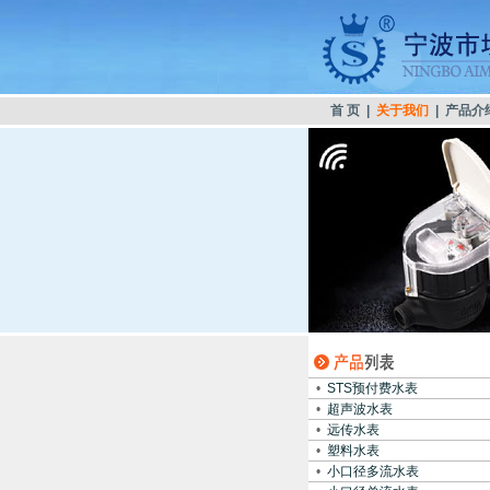
首 页
|
关于我们
|
产品介
•
STS预付费水表
•
超声波水表
•
远传水表
•
塑料水表
•
小口径多流水表