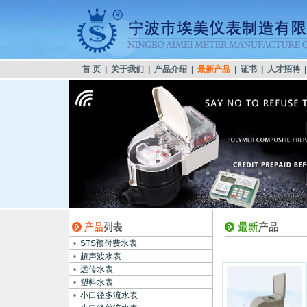
首 页
|
关于我们
|
产品介绍
|
最新产品
|
证书
|
人才招聘
•
STS预付费水表
•
超声波水表
•
远传水表
•
塑料水表
•
小口径多流水表