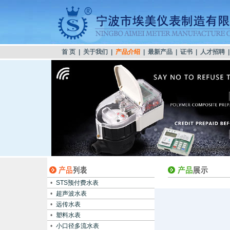
首 页
|
关于我们
|
产品介绍
|
最新产品
|
证书
|
人才招聘
•
STS预付费水表
•
超声波水表
•
远传水表
•
塑料水表
•
小口径多流水表